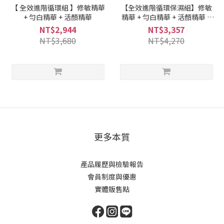
【 全效進階循環組 】修敏精華
【全效進階循環保濕組】修敏
+ 勻白精華 + 活顏精華
精華 + 勻白精華 + 活顏精華 +
仿生乳液
NT$2,944
NT$3,357
NT$3,680
NT$4,270
更多本質
產品履歷與檢驗報告
會員制度與優惠
實體販售點