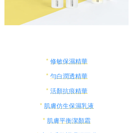
*
修敏保濕精華
*
勻白潤透精華
*
活顏抗痕精華
*
肌膚仿生保濕乳液
*
肌膚平衡潔顏霜