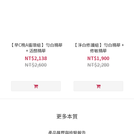
【 早C晚A循環組 】勻白精華
【 淨白修護組 】勻白精華 +
+ 活顏精華
修敏精華
NT$2,138
NT$1,900
NT$2,600
NT$2,280
更多本質
產品履歷與檢驗報告