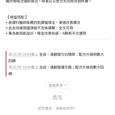
痛改善暗沈細紋膚況。兩者以交替方式完成夜間保養。
【 絕佳搭配 】
+ 皮膚科醫師推薦的肌膚循環法，漸進改善膚況
+ 此全效進階循環組不含煥膚酸，全天可用
+ 專為敏弱肌設計，穩定改善有感，A醇新手也適用
至
10/30 16:00
截止
全店，滿額贈勻白精華：配方升級倒數大
回饋
至
10/30 16:00
截止
全店，滿額贈護手霜：配方升級倒數大回
饋
查看更多
售完
若想購買，請聯絡我們。