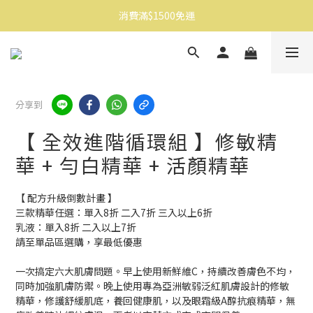
消費滿$1500免運
消費滿$1500免運
註冊會員享$100購物金
消費滿$1500免運
分享到
【 全效進階循環組 】修敏精
華 + 勻白精華 + 活顏精華
【 配方升級倒數計畫 】
三款精華任選：單入8折 二入7折 三入以上6折
乳液：單入8折 二入以上7折
請至單品區選購，享最低優惠
一次搞定六大肌膚問題。早上使用新鮮維C，持續改善膚色不均，
同時加強肌膚防禦。晚上使用專為亞洲敏弱泛紅肌膚設計的修敏
精華，修護舒緩肌底，養回健康肌，以及眼霜級A醇抗痕精華，無