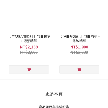
【 早C晚A循環組 】勻白精華
【 淨白修護組 】勻白精華 +
+ 活顏精華
修敏精華
NT$2,138
NT$1,900
NT$2,600
NT$2,280
更多本質
產品履歷與檢驗報告