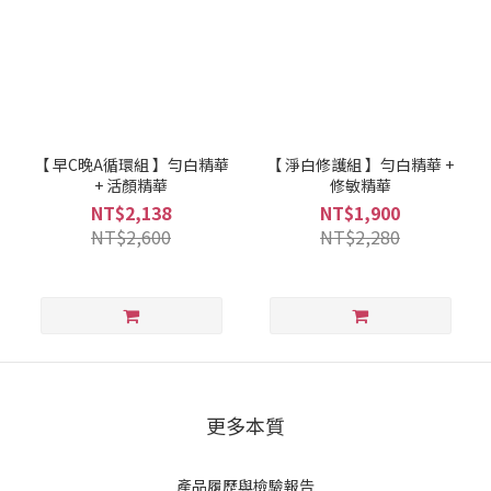
【 早C晚A循環組 】勻白精華
【 淨白修護組 】勻白精華 +
+ 活顏精華
修敏精華
NT$2,138
NT$1,900
NT$2,600
NT$2,280
更多本質
產品履歷與檢驗報告