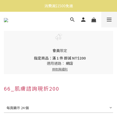
消費滿$1500免運
消費滿$1500免運
註冊會員享$100購物金
消費滿$1500免運
會員
限定
指定商品：滿 1 件 即減 NT$200
適用通路：
網店
條款與細則
66_肌膚諮詢現折200
每頁顯示 24 個