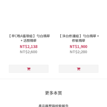
【 早C晚A循環組 】勻白精華
【 淨白修護組 】勻白精華 +
+ 活顏精華
修敏精華
NT$2,138
NT$1,900
NT$2,600
NT$2,280
更多本質
產品履歷與檢驗報告