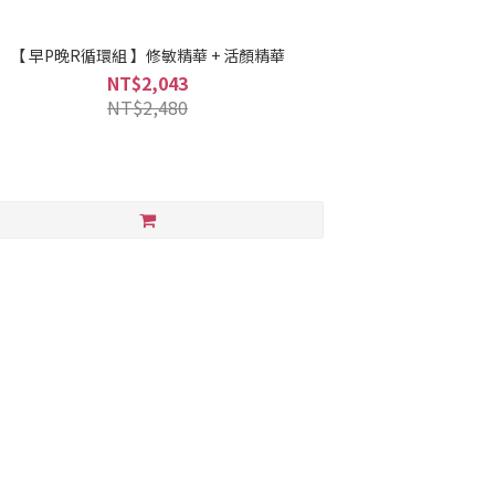
【 早P晚R循環組 】修敏精華 + 活顏精華
NT$2,043
NT$2,480