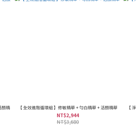
活顏精
【 全效進階循環組 】修敏精華 + 勻白精華 + 活顏精華
【 
NT$2,944
NT$3,680