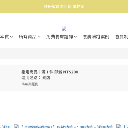
註冊會員享$100購物金
消費滿$1500免運
消費滿$1500免運
本質
所有商品
免費養膚諮詢
養膚陪跑案例
會員
指定商品：滿 1 件 即減 NT$200
適用通路：
網店
條款與細則