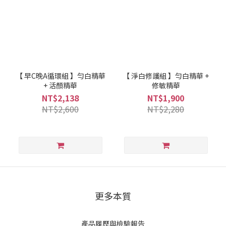
【 早C晚A循環組 】勻白精華
【 淨白修護組 】勻白精華 +
+ 活顏精華
修敏精華
NT$2,138
NT$1,900
NT$2,600
NT$2,280
更多本質
產品履歷與檢驗報告