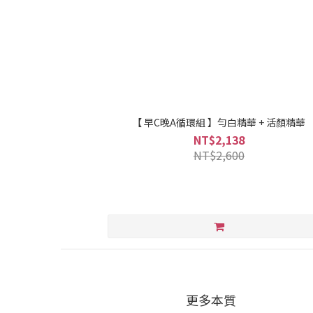
【 早C晚A循環組 】勻白精華 + 活顏精華
NT$2,138
NT$2,600
更多本質