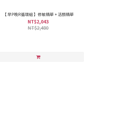
【 早P晚R循環組 】修敏精華 + 活顏精華
NT$2,043
NT$2,480