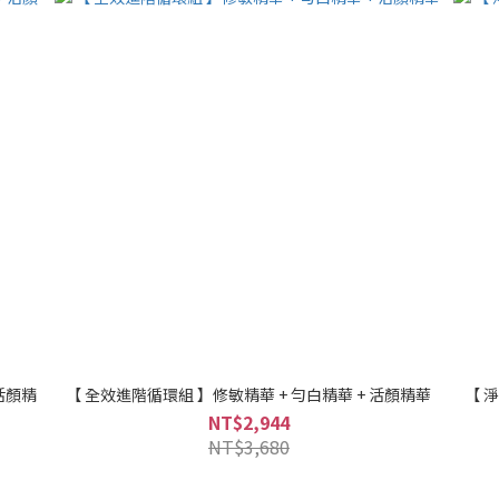
活顏精
【 全效進階循環組 】修敏精華 + 勻白精華 + 活顏精華
【 
NT$2,944
NT$3,680