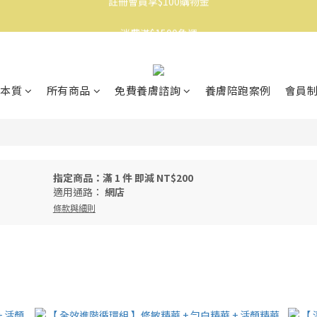
消費滿$1500免運
消費滿$1500免運
註冊會員享$100購物金
消費滿$1500免運
本質
所有商品
免費養膚諮詢
養膚陪跑案例
會員
指定商品：滿 1 件 即減 NT$200
適用通路：
網店
條款與細則