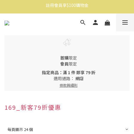
註冊會員享$100購物金
消費滿$1500免運
消費滿$1500免運
首購
限定
會員
限定
指定商品：滿 1 件 即享 79 折
適用通路：
網店
條款與細則
169_新客79折優惠
每頁顯示 24 個