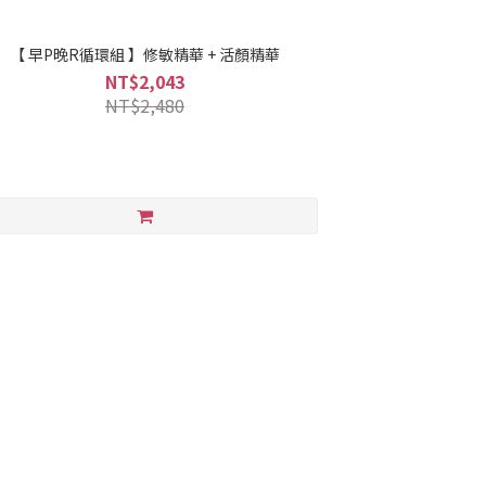
【 早P晚R循環組 】修敏精華 + 活顏精華
NT$2,043
NT$2,480