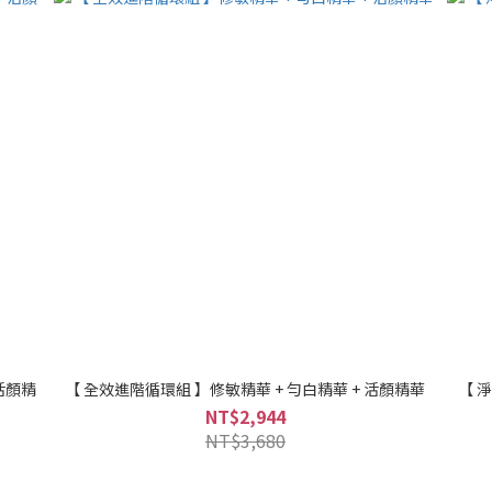
活顏精
【 全效進階循環組 】修敏精華 + 勻白精華 + 活顏精華
【 
NT$2,944
NT$3,680