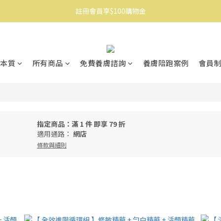
註冊會員享$100購物金
消費滿$1500免運
消費滿$1500免運
本質
所有商品
免費養膚諮詢
養膚陪跑案例
會員
指定商品：滿 1 件 即享 79 折
適用通路：
網店
條款與細則