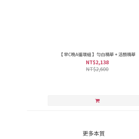
【 早C晚A循環組 】勻白精華 + 活顏精華
NT$2,138
NT$2,600
更多本質