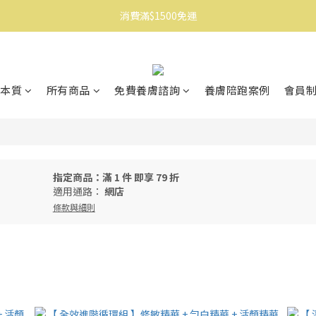
消費滿$1500免運
消費滿$1500免運
註冊會員享$100購物金
消費滿$1500免運
本質
所有商品
免費養膚諮詢
養膚陪跑案例
會員
指定商品：滿 1 件 即享 79 折
適用通路：
網店
條款與細則