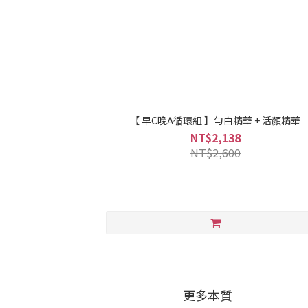
【 早C晚A循環組 】勻白精華 + 活顏精華
NT$2,138
NT$2,600
更多本質