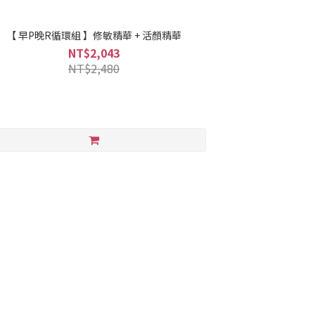
【 早P晚R循環組 】修敏精華 + 活顏精華
NT$2,043
NT$2,480