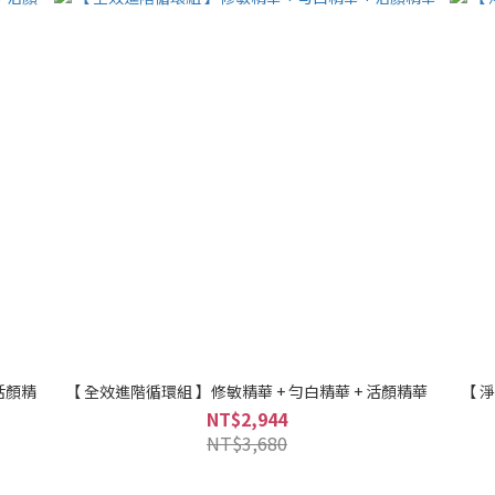
活顏精
【 全效進階循環組 】修敏精華 + 勻白精華 + 活顏精華
【 
NT$2,944
NT$3,680