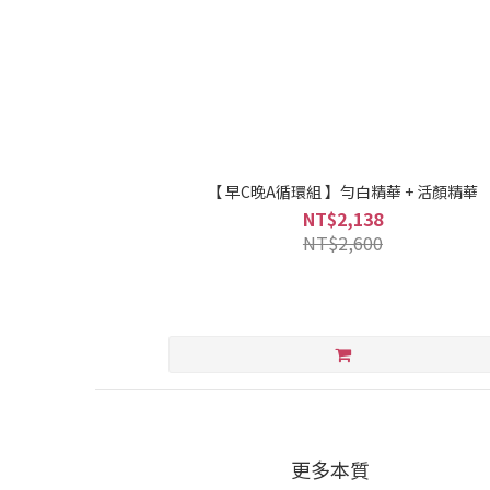
【 早C晚A循環組 】勻白精華 + 活顏精華
NT$2,138
NT$2,600
更多本質