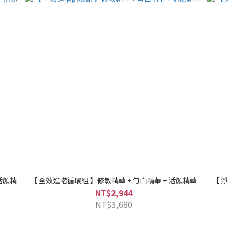
活顏精
【 全效進階循環組 】修敏精華 + 勻白精華 + 活顏精華
【 
NT$2,944
NT$3,680