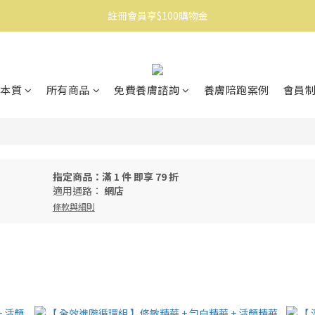
註冊會員享$100購物金
消費滿$1500免運
消費滿$1500免運
本質
所有商品
免費養膚諮詢
養膚陪跑案例
會員
指定商品：滿 1 件 即享 79 折
適用通路：
網店
條款與細則