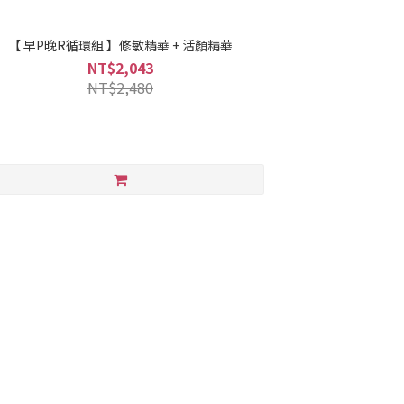
【 早P晚R循環組 】修敏精華 + 活顏精華
NT$2,043
NT$2,480