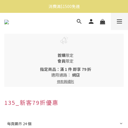
消費滿$1500免運
消費滿$1500免運
註冊會員享$100購物金
消費滿$1500免運
首購
限定
會員
限定
指定商品：滿 1 件 即享 79 折
適用通路：
網店
條款與細則
135_新客79折優惠
每頁顯示 24 個