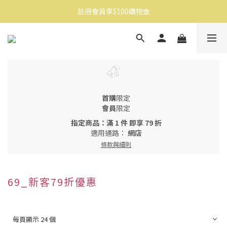
註冊會員享$100購物金
消費滿$1500免運
消費滿$1500免運
首購
限定
會員
限定
指定商品：滿 1 件 即享 79 折
適用通路：
網店
條款與細則
69_新客79折優惠
每頁顯示 24 個