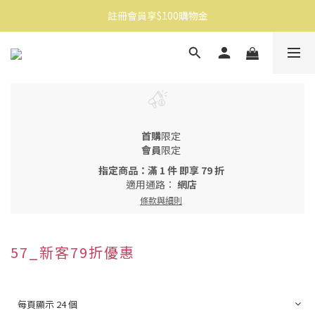
註冊會員享$100購物金
消費滿$1500免運
消費滿$1500免運
首購
限定
會員
限定
指定商品：滿 1 件 即享 79 折
適用通路：
網店
條款與細則
57_新客79折優惠
每頁顯示 24 個