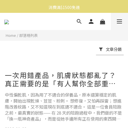
消費滿$1500免運
消費滿$1500免運
註冊會員享$100購物金
消費滿$1500免運
Home
/
部落格列表
文章分類
一次用錯產品，肌膚狀態都亂了？
真正需要的是「有人幫你全部重新
看一遍」
中性偏乾肌，因為用了不適合的保養品，原本還算穩定的肌
膚，開始出現乾燥、荳荳、粉刺。 想修復，又怕再踩雷；想進
階改善紋路，又不知道現在到底適不適合。 這是一位會員陪跑
之前，最真實的狀態—— 在 28 天的陪跑過程中，我們做的不是
「換一瓶神奇產品」，而是從她手邊所有正在使用的東西開
始，一次把整套保養重新討論，重新建立適合她的使用方式。-