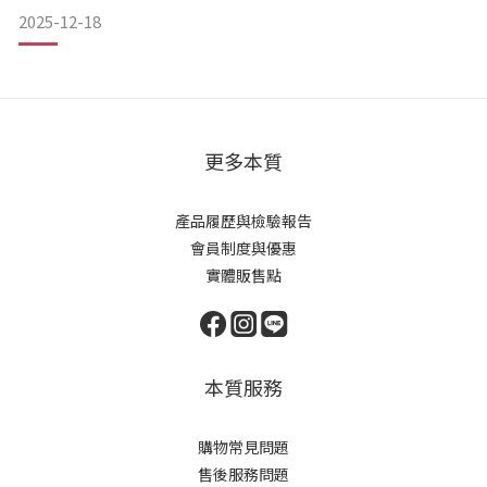
我調整比例，這是讓我非常驚訝的感受，直到後來購買產品，
2025-12-18
也一直博士陪著我調整產品的用量，我的膚況越來越穩定了
呢，愛本質 ~ 」 陪跑前的她- 膚質自我評估 混合偏乾肌敏弱程
度3/10（不大會對保養品有敏感）荳荳好發程度5/10
更多本質
產品履歷與檢驗報告
會員制度與優惠
實體販售點
本質服務
購物常見問題
售後服務問題