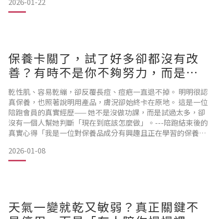
2026-01-22
--陪跑結束後的真實心得「會給專業的建議，讓我覺得即使肌
膚出了問題，也不會像無頭蒼蠅一樣不知道下一步該怎麼保養
修復。參加陪跑計劃一起討論讓肌膚慢慢恢復穩定，真的覺得
很
保養卡關了，試了好多卻都沒有改
善？有時不是你不夠努力，而是沒
人幫你整理方向
乾性肌、容易乾繃，卻反覆長痘、痘疤一直退不掉。 明明很認
真保養，也照著說明用產品，膚況卻始終卡在原地。 這是一位
陪跑會員的真實經歷—— 她不是沒做功課，而是試過太多，卻
沒有一個人幫她判斷「現在到底該怎麼做」。---陪跑結束後的
真實心得「我是一位對保養品成分有興趣且正在學習的保養愛
好者，也是一位肌膚問題總是很多的女生！ 會接觸到本質研
2026-01-08
究，是因為在查一些保養品成分時，意外搜尋到的，逛了本質
的官網後發現他們家所有產品的全成分，濃度標示完整、清
楚，這讓我對品牌產生了濃厚的興趣，並參加了這次的陪跑計
畫。
天氣一變就乾又敏弱？真正關鍵不