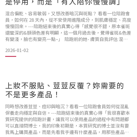
是停用，而是「有人陪你慢慢調」
混合偏乾、容易敏弱，又想改善暗沉與斑點？ 看看一位陪跑會
員，如何在 28 天內，從不安使用進階成分，到肌膚穩定、亮度
慢慢回來。---陪跑結束後的真實心得「感覺很不錯，原本雀斑
還蠻深的&額頭色差有明顯，這一個月過去後，覺得雀斑&色差
有變淺，臉也有變亮一點~」 陪跑前的她- 膚質自我評估 混合
偏乾肌敏弱程度6/10荳荳好發程度4/10
2026-01-02
- 想解決的肌膚困擾 天氣變冷時明顯乾燥曾有臉頰敏弱不適經
驗斑點、膚色不均
這類型的膚況，並不是「問題很嚴重」，而是走在想變好，卻
上妝不服貼、荳荳反覆？妳需要的
又怕踩雷的
不是更多產品！
同時想改善荳荳、痘印與暗沉？看看一位陪跑會員如何從混亂
保養走向穩定與自信。---陪跑結束後的真實心得「我很喜歡本
質研究提供的陪跑計畫，讓我可以使用產品的過程中有問題都
可以直接問博士，我的印象初期是，本質研究的博士並沒有要
我馬上購買產品，而是先看我手邊有什麼產品，用那些產品為