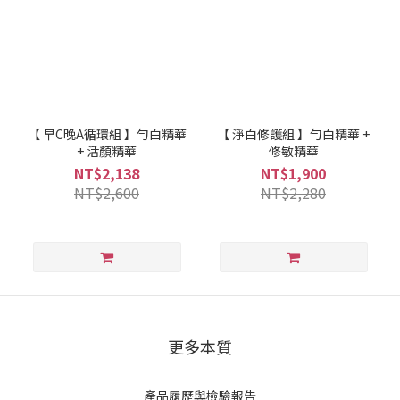
【 早C晚A循環組 】勻白精華
【 淨白修護組 】勻白精華 +
+ 活顏精華
修敏精華
NT$2,138
NT$1,900
NT$2,600
NT$2,280
更多本質
產品履歷與檢驗報告