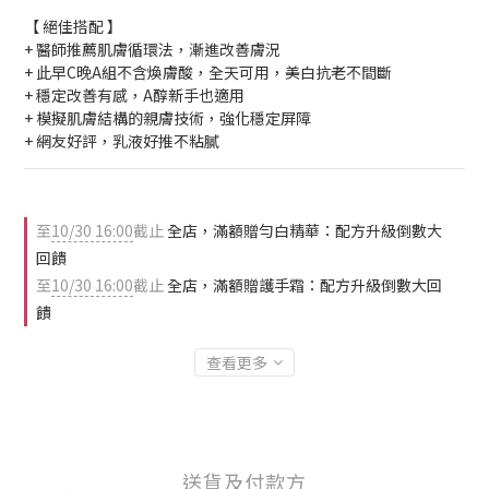
【 絕佳搭配 】
+ 醫師推薦肌膚循環法，漸進改善膚況
+ 此早C晚A組不含煥膚酸，全天可用，美白抗老不間斷
+ 穩定改善有感，A醇新手也適用
+ 模擬肌膚結構的親膚技術，強化穩定屏障
+ 網友好評，乳液好推不粘膩
至
10/30 16:00
截止
全店，滿額贈勻白精華：配方升級倒數大
回饋
至
10/30 16:00
截止
全店，滿額贈護手霜：配方升級倒數大回
饋
查看更多
送貨及付款方