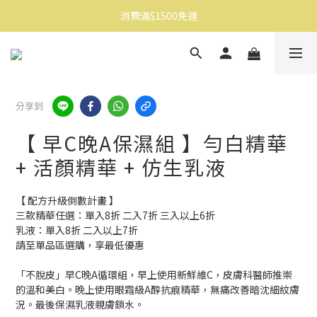
消費滿$1500免運
消費滿$1500免運
註冊會員享$100購物金
消費滿$1500免運
分享到
【 早C晚A保濕組 】勻白精華
+ 活顏精華 + 仿生乳液
【 配方升級倒數計畫 】
三款精華任選：單入8折 二入7折 三入以上6折
乳液：單入8折 二入以上7折
請至單品區選購，享最低優惠
「不脫皮」早C晚A循環組，早上使用新鮮維C，皮膚科醫師推崇
的溫和美白。晚上使用眼霜級A醇抗痕精華，無痛改善暗沈細紋膚
況。最後保濕乳液親膚鎖水。