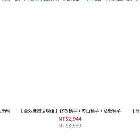
活顏精
【 全效進階循環組 】修敏精華 + 勻白精華 + 活顏精華
【 
NT$2,944
NT$3,680