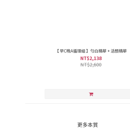
【 早C晚A循環組 】勻白精華 + 活顏精華
NT$2,138
NT$2,600
更多本質