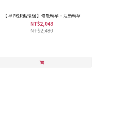
【 早P晚R循環組 】修敏精華 + 活顏精華
NT$2,043
NT$2,480