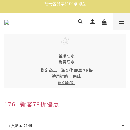
註冊會員享$100購物金
消費滿$1500免運
消費滿$1500免運
首購
限定
會員
限定
指定商品：滿 1 件 即享 79 折
適用通路：
網店
條款與細則
176_新客79折優惠
每頁顯示 24 個