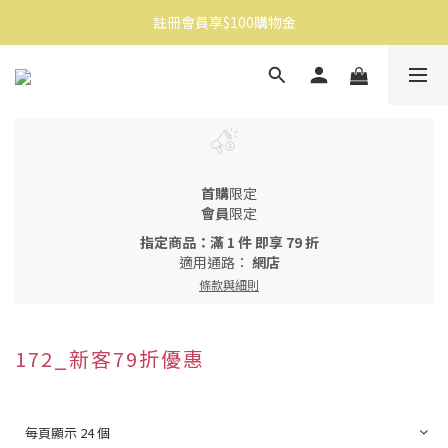
註冊會員享$100購物金
消費滿$1500免運
消費滿$1500免運
首購
限定
會員
限定
指定商品：滿 1 件 即享 79 折
適用通路：
網店
條款與細則
172_新客79折優惠
每頁顯示 24 個