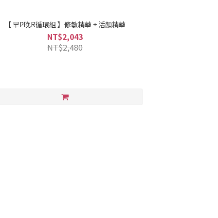
【 早P晚R循環組 】修敏精華 + 活顏精華
NT$2,043
NT$2,480