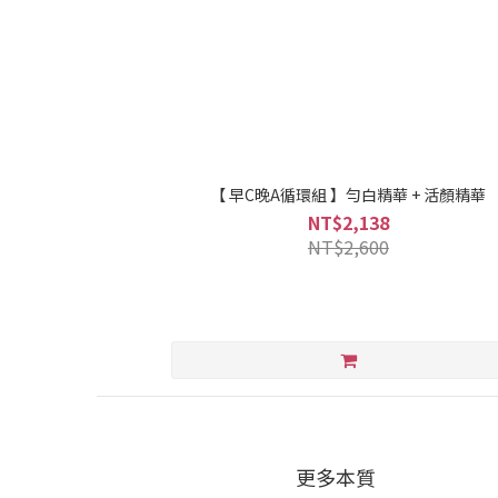
【 早C晚A循環組 】勻白精華 + 活顏精華
NT$2,138
NT$2,600
更多本質