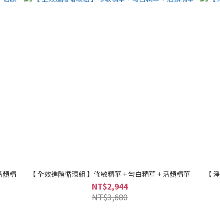
活顏精
【 全效進階循環組 】修敏精華 + 勻白精華 + 活顏精華
【 
NT$2,944
NT$3,680