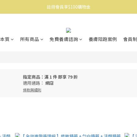
註冊會員享$100購物金
消費滿$1500免運
消費滿$1500免運
本質
所有商品
免費養膚諮詢
養膚陪跑案例
會員
指定商品：滿 1 件 即享 79 折
適用通路：
網店
條款與細則