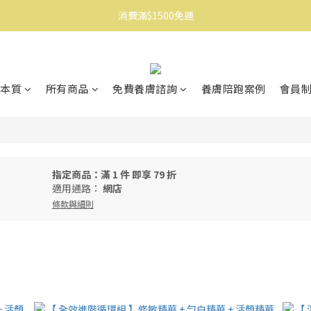
消費滿$1500免運
消費滿$1500免運
註冊會員享$100購物金
消費滿$1500免運
本質
所有商品
免費養膚諮詢
養膚陪跑案例
會員
指定商品：滿 1 件 即享 79 折
適用通路：
網店
條款與細則