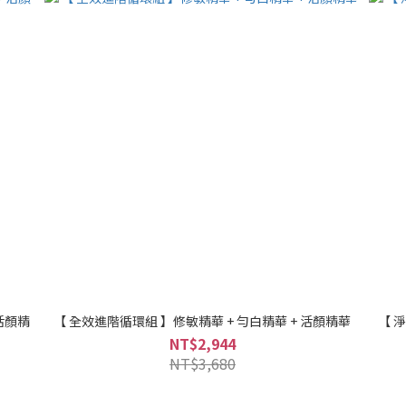
活顏精
【 全效進階循環組 】修敏精華 + 勻白精華 + 活顏精華
【 
NT$2,944
NT$3,680