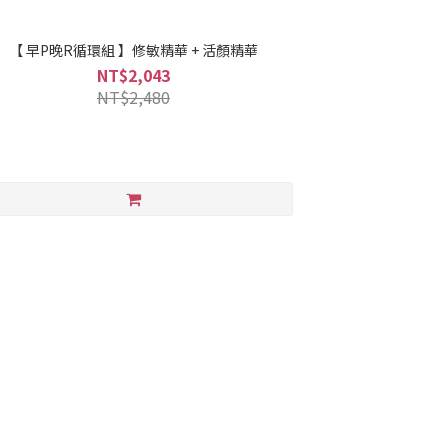
【 早P晚R循環組 】修敏精華 + 活顏精華
NT$2,043
NT$2,480