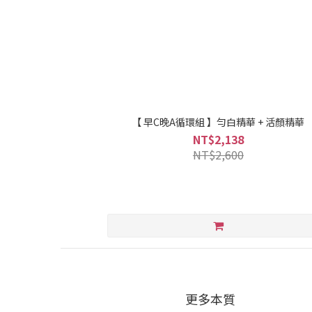
【 早C晚A循環組 】勻白精華 + 活顏精華
NT$2,138
NT$2,600
更多本質