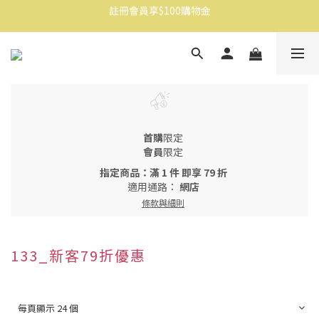
註冊會員享$100購物金
消費滿$1500免運
消費滿$1500免運
首購
限定
會員
限定
指定商品：滿 1 件 即享 79 折
適用通路：
網店
條款與細則
133_新客79折優惠
每頁顯示 24 個