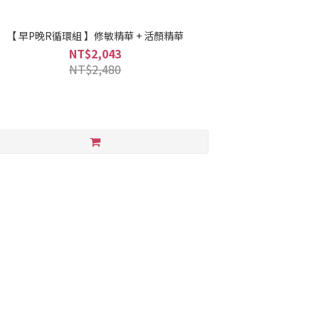
【 早P晚R循環組 】修敏精華 + 活顏精華
NT$2,043
NT$2,480