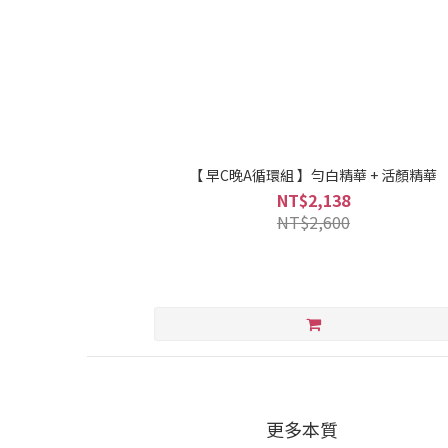
【 早C晚A循環組 】勻白精華 + 活顏精華
NT$2,138
NT$2,600
更多本質