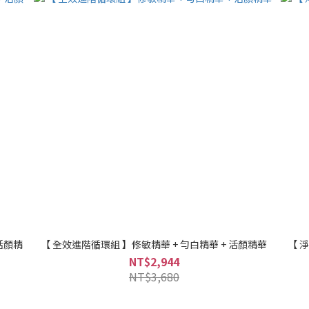
活顏精
【 全效進階循環組 】修敏精華 + 勻白精華 + 活顏精華
【 
NT$2,944
NT$3,680