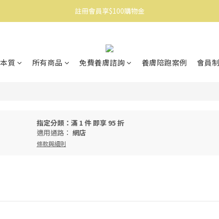
註冊會員享$100購物金
消費滿$1500免運
消費滿$1500免運
本質
所有商品
免費養膚諮詢
養膚陪跑案例
會員
指定分類：滿 1 件 即享 95 折
適用通路：
網店
條款與細則